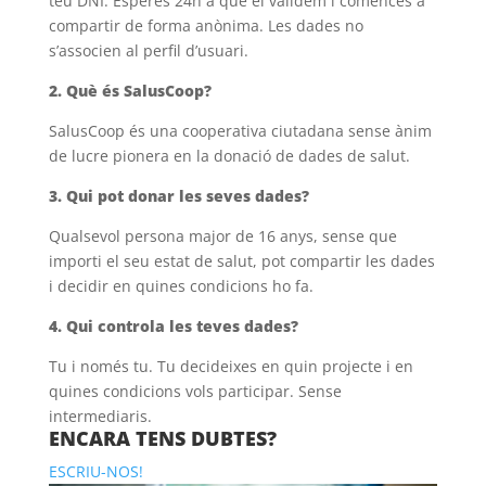
teu DNI. Esperes 24h a que el validem i comences a
compartir de forma anònima. Les dades no
s’associen al perfil d’usuari.
2. Què és SalusCoop?
SalusCoop és una cooperativa ciutadana sense ànim
de lucre pionera en la donació de dades de salut.
3. Qui pot donar les seves dades?
Qualsevol persona major de 16 anys, sense que
importi el seu estat de salut, pot compartir les dades
i decidir en quines condicions ho fa.
4. Qui controla les teves dades?
Tu i només tu. Tu decideixes en quin projecte i en
quines condicions vols participar. Sense
intermediaris.
ENCARA TENS DUBTES?
ESCRIU-NOS!