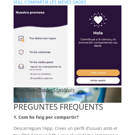
VULL COMPARTIR LES MEVES DADES
#LesTevesDadesSónVitals
SÍ, VULL DONAR LES MEVES DADES
PREGUNTES FREQÜENTS
1. Com ho faig per compartir?
Descarregues l’App. Crees un perfil d’usuari amb el