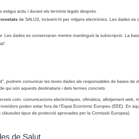
stigui actiu i durant els terminis legals després.
 novetats
de SALUS, incloent-hi per mitjans electrònics. Les dades es co
r
. Les dades es conservaran mentre mantinguis la subscripció. La base 
at”.
od”, podrem comunicar les teves dades als responsables de bases de dad
e qui són aquests destinataris i dels termes concrets.
veis com: comunicacions electròniques, ofimàtica, allotjament web, ma
roveïdors poden estar fora de l’Espai Econòmic Europeu (EEE). En aq
 clàusules tipus de protecció aprovades per la Comissió Europea).
des de Salut