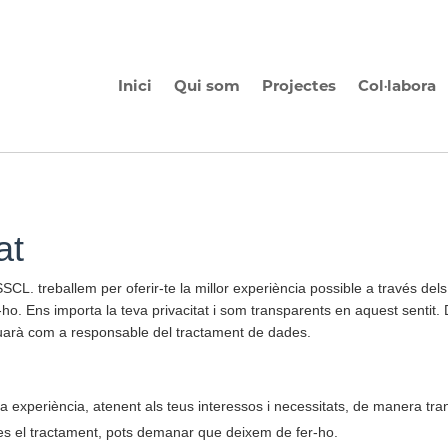
Inici
Qui som
Projectes
Col·labora
at
eballem per oferir-te la millor experiència possible a través dels n
r-ho. Ens importa la teva privacitat i som transparents en aquest sent
uarà com a responsable del tractament de dades.
eva experiència, atenent als teus interessos i necessitats, de manera tr
zes el tractament, pots demanar que deixem de fer-ho.