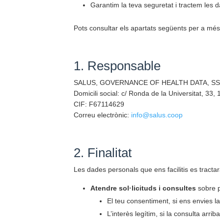
Garantim la teva seguretat i tractem les d
Pots consultar els apartats següents per a més
1. Responsable
SALUS, GOVERNANCE OF HEALTH DATA, SSCL.
Domicili social: c/ Ronda de la Universitat, 33
CIF: F67114629
Correu electrònic:
info@salus.coop
2. Finalitat
Les dades personals que ens facilitis es tractar
Atendre sol·licituds i consultes
sobre p
El teu consentiment, si ens envies la
L’interès legítim, si la consulta arriba