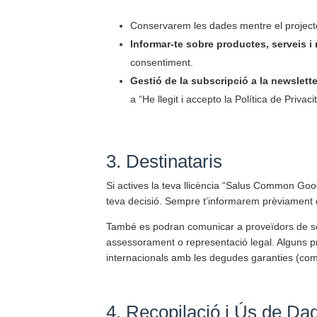
Conservarem les dades mentre el projecte e
Informar-te sobre productes, serveis i
consentiment.
Gestió de la subscripció a la newslette
a “He llegit i accepto la Política de Privacit
3. Destinataris
Si actives la teva llicència “Salus Common Go
teva decisió. Sempre t’informarem prèviament d
També es podran comunicar a proveïdors de ser
assessorament o representació legal. Alguns p
internacionals amb les degudes garanties (com
4. Recopilació i Ús de Da