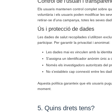
Control de l'usuari i transparèn
Els usuaris mantenen control complet sobre qui
voluntària i els usuaris poden modificar les s
retirar-se d'una campanya, totes les seves da
Ús i protecció de dades
Les dades de salut recopilades s'utilitzen excl
participar. Per garantir la privacitat i anonimat:
Les dades mai es vinculen amb la identitat
S'assigna un identificador anònim únic a
Només els investigadors autoritzats del 
No s'estableix cap connexió entre les dad
Aquesta política garanteix que els usuaris pugui
moment.
5. Quins drets tens?