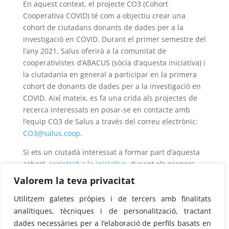
En aquest context, el projecte CO3 (Cohort
Cooperativa COVID) té com a objectiu crear una
cohort de ciutadans donants de dades per a la
investigació en COVID. Durant el primer semestre del
l’any 2021, Salus oferirà a la comunitat de
cooperativistes d’ABACUS (sòcia d’aquesta iniciativa) i
la ciutadania en general a participar en la primera
cohort de donants de dades per a la investigació en
COVID. Així mateix, es fa una crida als projectes de
recerca interessats en posar-se en contacte amb
l’equip CO3 de Salus a través del correu electrònic:
CO3@salus.coop
.
Si ets un ciutadà interessat a formar part d’aquesta
cohort,
registra’t a la iniciativa
, durant els propers
mesos contactem amb tu.
Valorem la teva privacitat
Utilitzem galetes pròpies i de tercers amb finalitats
analítiques, tècniques i de personalització, tractant
dades necessàries per a l’elaboració de perfils basats en